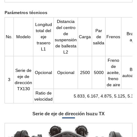
Parámetros técnicos
Distancia
Longitud
del centro
total del
Par
de
Braz
No.
Modelo
eje
Carga
de
Frenos
suspensión
aju
trasero
salida
de ballesta
L1
L2
Freno
de
Bra
Serie de
Opcional
Opcional
2500
5000
aceite,
autoaju
eje de
freno
3
dirección
de aire
TX130
Ratio de
5.833, 6.167, 4.875, 5.125, 5.37
velocidad
Serie de eje de dirección Isuzu TX