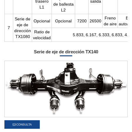
trasero
salida
de ballesta
L1
L2
Freno
Br
Serie de
Opcional
Opcional
7200
26500
de aire
autoaj
eje de
7
dirección
Ratio de
5.833, 6.167, 6.333, 6.833, 4.8
TX1080
velocidad
Serie de eje de dirección TX140
CONSULTA