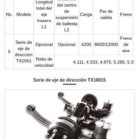
Longitud
del centro
total del
de
Par de
No.
Modelo
eje
Carga
Freno
suspensión
salida
trasero
de ballesta
L1
L2
Freno
Serie de
Opcional
Opcional
4200
9600/12000
de
au
eje de
aire
5
dirección
Ratio de
TX1061
4.111, 4.333, 4.875, 5.285, 5.375
velocidad
Serie de eje de dirección TX16015