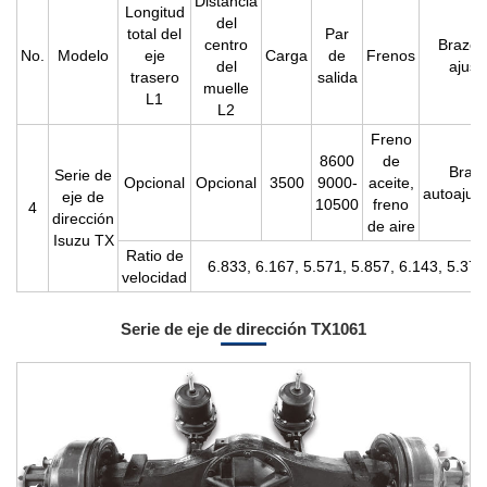
Distancia
Longitud
del
total del
Par
centro
Brazo 
No.
Modelo
eje
Carga
de
Frenos
del
ajust
trasero
salida
muelle
L1
L2
Freno
8600
de
Braz
Serie de
Opcional
Opcional
3500
9000-
aceite,
autoajust
eje de
10500
freno
4
dirección
de aire
Isuzu TX
Ratio de
6.833, 6.167, 5.571, 5.857, 6.143, 5.375
velocidad
Serie de eje de dirección TX1061