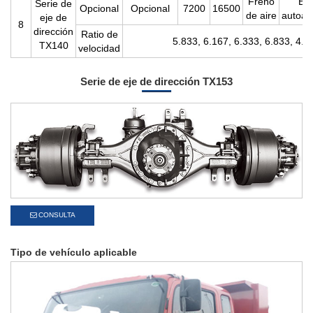
Freno
Br
Serie de
Opcional
Opcional
7200
16500
de aire
autoaj
eje de
8
dirección
Ratio de
5.833, 6.167, 6.333, 6.833, 4.8
TX140
velocidad
Serie de eje de dirección TX153
CONSULTA
Tipo de vehículo aplicable