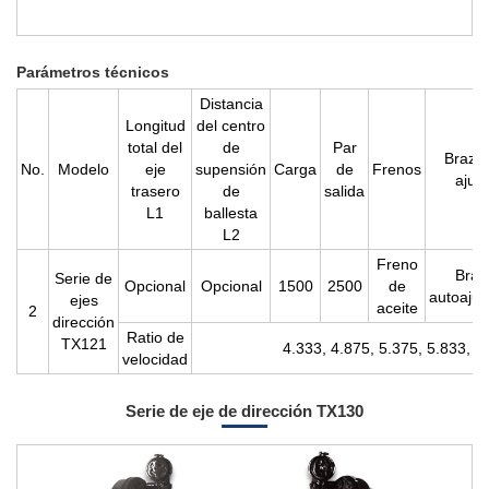
Parámetros técnicos
Distancia
Longitud
del centro
total del
de
Par
Brazo
No.
Modelo
eje
supensión
Carga
de
Frenos
ajus
trasero
de
salida
L1
ballesta
L2
Freno
Braz
Serie de
Opcional
Opcional
1500
2500
de
autoajus
ejes
aceite
2
dirección
Ratio de
TX121
4.333, 4.875, 5.375, 5.833, 6
velocidad
Serie de eje de dirección TX130