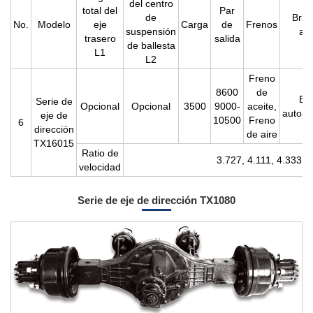
del centro
total del
Par
de
Braz
No.
Modelo
eje
Carga
de
Frenos
suspensión
aju
trasero
salida
de ballesta
L1
L2
Freno
8600
de
Br
Serie de
Opcional
Opcional
3500
9000-
aceite,
autoaj
eje de
10500
Freno
6
dirección
de aire
TX16015
Ratio de
3.727, 4.111, 4.333
velocidad
Serie de eje de dirección TX1080