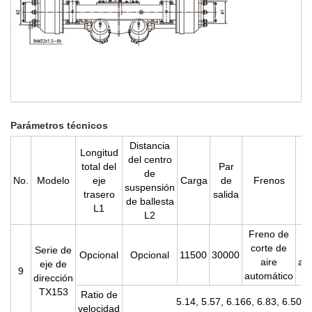
Parámetros técnicos
Distancia
Longitud
del centro
total del
Par
de
No.
Modelo
eje
Carga
de
Frenos
suspensión
trasero
salida
de ballesta
L1
L2
Freno de
corte de
Serie de
Opcional
Opcional
11500
30000
aire
aut
eje de
9
automático
dirección
TX153
Ratio de
5.14, 5.57, 6.166, 6.83, 6.50, 
velocidad