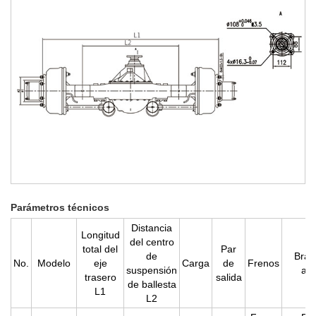
Parámetros técnicos
Distancia
Longitud
del centro
total del
Par
de
Braz
No.
Modelo
eje
Carga
de
Frenos
suspensión
aju
trasero
salida
de ballesta
L1
L2